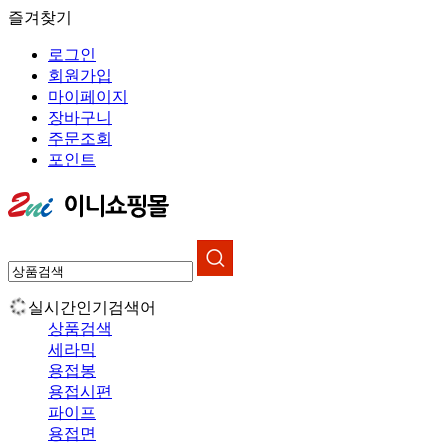
즐겨찾기
로그인
회원가입
마이페이지
장바구니
주문조회
포인트
실시간인기검색어
상품검색
세라믹
용접봉
용접시편
파이프
용접면