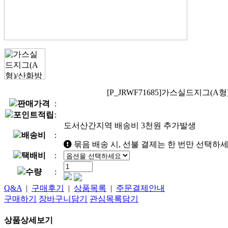
[P_JRWF71685]가스실드지그
판매가격
:
포인트적립
:
도서산간지역 배송비 3천원 추가발생
배송비
:
묶음 배송 시, 선불 결제는 한 번만 선택하세
택배비
:
수량
:
Q&A
|
구매후기
|
상품목록
|
주문결제안내
구매하기
장바구니담기
관심목록담기
상품상세보기