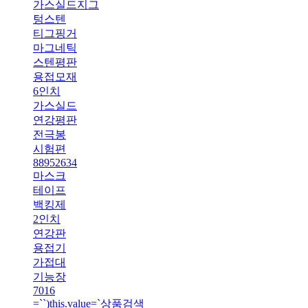
가스실드지그
텅스텐
티그핑거
마그네틱
스텐평판
용접모재
6인치
가스실드
연강평판
전극봉
시험편
88952634
마스크
테이프
백킹제
2인치
연강판
용접기
가접대
기능장
7016
=``)this.value=`상품검색