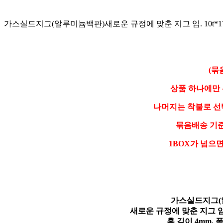
가스실드지그(알루미늄백판)새로운 규정에 맞춘 지그 임. 10t*1
(묶
상품 하나에만
나머지는 착불로 선
묶음배송 기준은
1BOX가 넘으
가스실드지그(알
새로운 규정에 맞춘 지그 임
홈 깊이 4mm, 폭